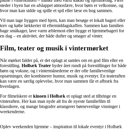
pause i vinterkulden – måske med varm kakao og hjemmebag. Flere
steder i byen har en afslappet atmosfære, hvor børn er velkomne, og
hvor man kan sidde og spille et spil eller læse en bog sammen.
Vil man tage hyggen med hjem, kan man besøge et lokalt bageri eller
torv og købe lækkerier til eftermiddagskaffen. Sammen kan familien
bage småkager, lave varm æblemost eller bygge et hjemmebageri for
en dag – en aktivitet, der både dufter og smager af vinter.
Film, teater og musik i vintermørket
Når mørket falder på, er det oplagt at samles om en god film eller en
forestilling.
Holbæk Teater
byder året rundt på forestillinger for både
børn og voksne, og i vintermånederne er der ofte familievenlige
opsætninger, der kombinerer humor, musik og eventyr. En teateraften
kan være en særlig oplevelse, hvor man sammen får et afbræk fra
hverdagen.
For filmelskere er
kinoen i Holbæk
et oplagt sted at tilbringe en
vinteraften. Her kan man nyde alt fra de nyeste familiefilm til
klassikere, og mange biografer arrangerer børnevenlige visninger i
weekenderne.
Oplev weekenden hjemme – inspiration til lokale eventyr i Holbæk