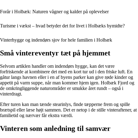
Forår i Holbæk: Naturen vågner og kalder på oplevelser
Turisme i vækst – hvad betyder det for livet i Holbæks bymidte?
Vinterhygge og indendørs sjov for hele familien i Holbæk
Små vintereventyr tæt på hjemmet
Selvom artiklen handler om indendørs hygge, kan det være
forfriskende at kombinere det med en kort tur ud i den friske luft. En
gåtur langs havnen eller i en af byens parker kan give røde kinder og
appetit på varm suppe, når man kommer hjem igen. Holbæk Fjord og
de omkringliggende naturområder er smukke året rundt – også i
vinterdragt.
Efter turen kan man tænde stearinlys, finde tæpperne frem og spille
brætspil eller læse højt sammen. Det er netop i de stille vinteraftener, at
familietid og nærvær får ekstra værdi.
Vinteren som anledning til samvær