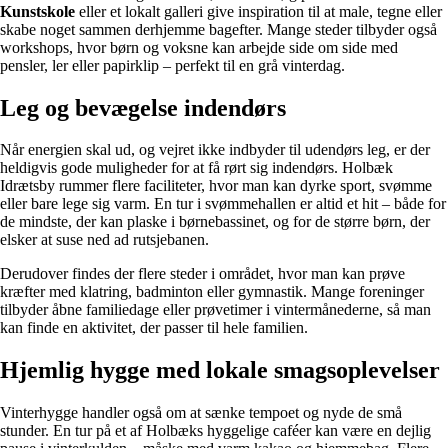
Kunstskole
eller et lokalt galleri give inspiration til at male, tegne eller
skabe noget sammen derhjemme bagefter. Mange steder tilbyder også
workshops, hvor børn og voksne kan arbejde side om side med
pensler, ler eller papirklip – perfekt til en grå vinterdag.
Leg og bevægelse indendørs
Når energien skal ud, og vejret ikke indbyder til udendørs leg, er der
heldigvis gode muligheder for at få rørt sig indendørs. Holbæk
Idrætsby rummer flere faciliteter, hvor man kan dyrke sport, svømme
eller bare lege sig varm. En tur i svømmehallen er altid et hit – både for
de mindste, der kan plaske i børnebassinet, og for de større børn, der
elsker at suse ned ad rutsjebanen.
Derudover findes der flere steder i området, hvor man kan prøve
kræfter med klatring, badminton eller gymnastik. Mange foreninger
tilbyder åbne familiedage eller prøvetimer i vintermånederne, så man
kan finde en aktivitet, der passer til hele familien.
Hjemlig hygge med lokale smagsoplevelser
Vinterhygge handler også om at sænke tempoet og nyde de små
stunder. En tur på et af Holbæks hyggelige caféer kan være en dejlig