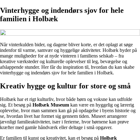
Vinterhygge og indendørs sjov for hele
familien i Holbæk
Når vinterkulden bider, og dagene bliver korte, er det oplagt at søge
indenfor til varme, samvær og hyggelige aktiviteter. Holbæk byder på
mange muligheder for at nyde vinteren i familiens selskab – fra
kreative værksteder og kulturelle oplevelser til leg, bevægelse og
afslappende stunder. Her får du inspiration til, hvordan du kan skabe
vinterhygge og indendørs sjov for hele familien i Holbæk.
Kreativ hygge og kultur for store og små
Holbæk har et rigt kulturliv, hvor både børn og voksne kan udfolde
sig. Et besøg på
Holbæk Museum
kan være en hyggelig og lærerig
oplevelse, hvor man sammen kan gå på opdagelse i byens historie og
se, hvordan livet har formet sig gennem tiden. Museet arrangerer
jævnligt familieaktiviteter, især i ferierne, hvor børnene kan prøve
kræfter med gamle håndværk eller deltage i små opgaver.
Er familien til kunst og kreativitet, kan et besøg på
Holbæk