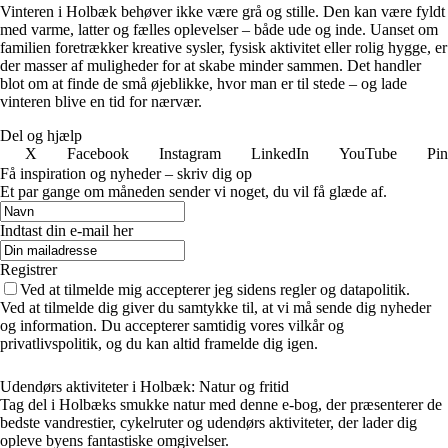
Vinteren i Holbæk behøver ikke være grå og stille. Den kan være fyldt
med varme, latter og fælles oplevelser – både ude og inde. Uanset om
familien foretrækker kreative sysler, fysisk aktivitet eller rolig hygge, er
der masser af muligheder for at skabe minder sammen. Det handler
blot om at finde de små øjeblikke, hvor man er til stede – og lade
vinteren blive en tid for nærvær.
Del og hjælp
X
Facebook
Instagram
LinkedIn
YouTube
Pin
Få inspiration og nyheder – skriv dig op
Et par gange om måneden sender vi noget, du vil få glæde af.
Indtast din e-mail her
Registrer
Ved at tilmelde mig accepterer jeg sidens regler og datapolitik.
Ved at tilmelde dig giver du samtykke til, at vi må sende dig nyheder
og information. Du accepterer samtidig vores vilkår og
privatlivspolitik, og du kan altid framelde dig igen.
Udendørs aktiviteter i Holbæk: Natur og fritid
Tag del i Holbæks smukke natur med denne e-bog, der præsenterer de
bedste vandrestier, cykelruter og udendørs aktiviteter, der lader dig
opleve byens fantastiske omgivelser.