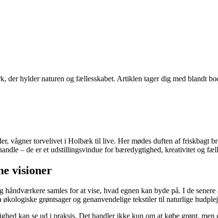
, der hylder naturen og fællesskabet. Artiklen tager dig med blandt bo
der, vågner torvelivet i Holbæk til live. Her mødes duften af friskbagt
andle – de er et udstillingsvindue for bæredygtighed, kreativitet og fæl
ne visioner
g håndværkere samles for at vise, hvad egnen kan byde på. I de senere 
ra økologiske grøntsager og genanvendelige tekstiler til naturlige hudpl
hed kan se ud i praksis. Det handler ikke kun om at købe grønt, men om 