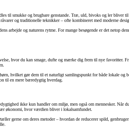
les til smukke og brugbare genstande. Træ, uld, bivoks og ler bliver til
e råvarer og traditionelle teknikker – ofte kombineret med moderne desi
åndens arbejde og naturens rytme. For mange besøgende er det netop den
lse, hvor du kan smage, dufte og mærke dig frem til nye favoritter. Fr
om.
rn, hvilket gør dem til et naturligt samlingspunkt for både lokale og b
on til en mere bæredygtig hverdag.
edygtighed ikke kun handler om miljø, men også om mennesker. Når du ha
ulær økonomi, hvor værdien bliver i lokalsamfundet.
rtæller gerne om deres metoder – hvordan de reducerer spild, genbruger 
lle.