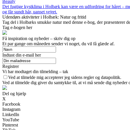
Beauty
Det fugtige kystklima i Holbæk kan være en udfordring for håret – men 
og får sundt hår, uanset vejret.
Udendørs aktiviteter i Holbæk: Natur og fritid
Tag del i Holbæks smukke natur med denne e-bog, der præsenterer de be
Tag e-bogen her
Få inspiration og nyheder – skriv dig op
Et par gange om måneden sender vi noget, du vil få glæde af.
Indtast din e-mail her
Registrer
Vi har modtaget din tilmelding – tak
Ved at tilmelde mig accepterer jeg sidens regler og datapolitik.
Ved at tilmelde dig giver du samtykke til, at vi må sende dig nyheder o
Del og hjælp
X
Facebook
Instagram
LinkedIn
YouTube
Pinterest