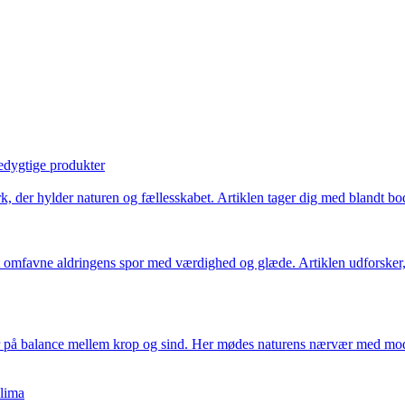
edygtige produkter
, der hylder naturen og fællesskabet. Artiklen tager dig med blandt bo
t omfavne aldringens spor med værdighed og glæde. Artiklen udforsker, h
på balance mellem krop og sind. Her mødes naturens nærvær med moderne
klima