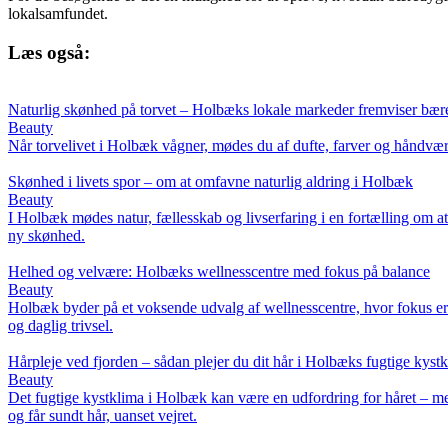
lokalsamfundet.
Læs også:
Naturlig skønhed på torvet – Holbæks lokale markeder fremviser bær
Beauty
Når torvelivet i Holbæk vågner, mødes du af dufte, farver og håndværk
Skønhed i livets spor – om at omfavne naturlig aldring i Holbæk
Beauty
I Holbæk mødes natur, fællesskab og livserfaring i en fortælling om a
ny skønhed.
Helhed og velvære: Holbæks wellnesscentre med fokus på balance
Beauty
Holbæk byder på et voksende udvalg af wellnesscentre, hvor fokus er 
og daglig trivsel.
Hårpleje ved fjorden – sådan plejer du dit hår i Holbæks fugtige kyst
Beauty
Det fugtige kystklima i Holbæk kan være en udfordring for håret – men 
og får sundt hår, uanset vejret.