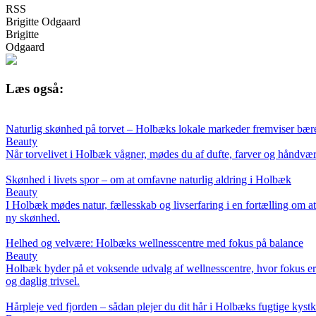
RSS
Brigitte Odgaard
Brigitte
Odgaard
Læs også:
Naturlig skønhed på torvet – Holbæks lokale markeder fremviser bær
Beauty
Når torvelivet i Holbæk vågner, mødes du af dufte, farver og håndværk
Skønhed i livets spor – om at omfavne naturlig aldring i Holbæk
Beauty
I Holbæk mødes natur, fællesskab og livserfaring i en fortælling om a
ny skønhed.
Helhed og velvære: Holbæks wellnesscentre med fokus på balance
Beauty
Holbæk byder på et voksende udvalg af wellnesscentre, hvor fokus er 
og daglig trivsel.
Hårpleje ved fjorden – sådan plejer du dit hår i Holbæks fugtige kyst