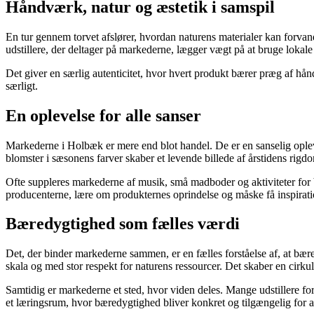
Håndværk, natur og æstetik i samspil
En tur gennem torvet afslører, hvordan naturens materialer kan forvand
udstillere, der deltager på markederne, lægger vægt på at bruge lokal
Det giver en særlig autenticitet, hvor hvert produkt bærer præg af h
særligt.
En oplevelse for alle sanser
Markederne i Holbæk er mere end blot handel. De er en sanselig opleve
blomster i sæsonens farver skaber et levende billede af årstidens rigd
Ofte suppleres markederne af musik, små madboder og aktiviteter for bø
producenterne, lære om produkternes oprindelse og måske få inspirati
Bæredygtighed som fælles værdi
Det, der binder markederne sammen, er en fælles forståelse af, at bær
skala og med stor respekt for naturens ressourcer. Det skaber en cirk
Samtidig er markederne et sted, hvor viden deles. Mange udstillere fo
et læringsrum, hvor bæredygtighed bliver konkret og tilgængelig for a