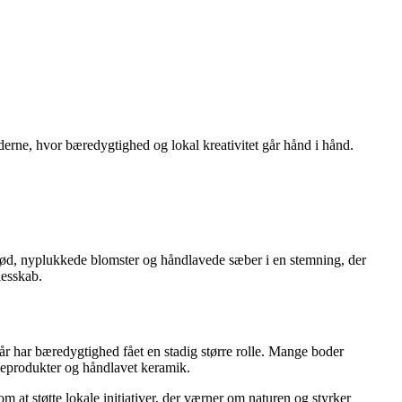
derne, hvor bæredygtighed og lokal kreativitet går hånd i hånd.
 brød, nyplukkede blomster og håndlavede sæber i en stemning, der
lesskab.
år har bæredygtighed fået en stadig større rolle. Mange boder
ejeprodukter og håndlavet keramik.
at støtte lokale initiativer, der værner om naturen og styrker