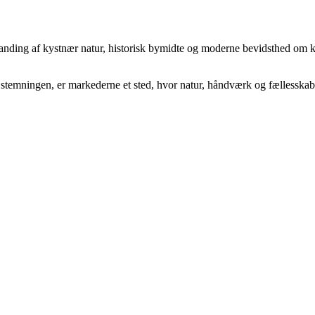
 blanding af kystnær natur, historisk bymidte og moderne bevidsthed om k
e stemningen, er markederne et sted, hvor natur, håndværk og fællesska