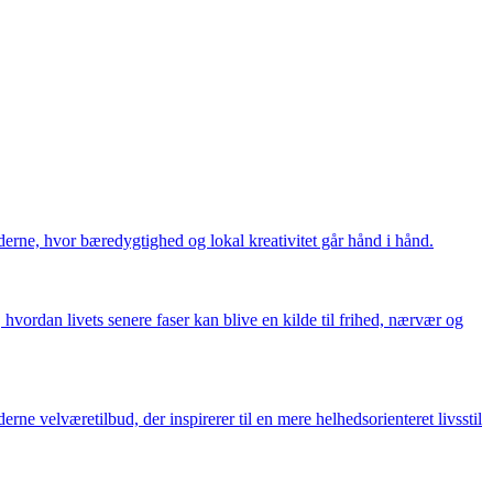
derne, hvor bæredygtighed og lokal kreativitet går hånd i hånd.
vordan livets senere faser kan blive en kilde til frihed, nærvær og
 velværetilbud, der inspirerer til en mere helhedsorienteret livsstil