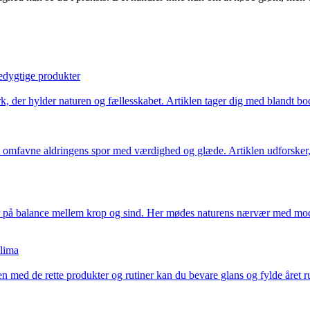
edygtige produkter
, der hylder naturen og fællesskabet. Artiklen tager dig med blandt bo
t omfavne aldringens spor med værdighed og glæde. Artiklen udforsker, h
på balance mellem krop og sind. Her mødes naturens nærvær med moderne
klima
med de rette produkter og rutiner kan du bevare glans og fylde året run