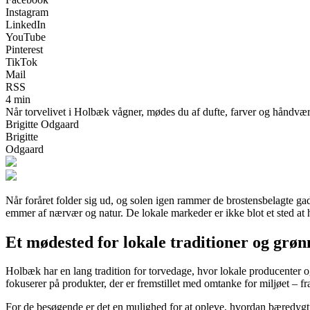
Instagram
LinkedIn
YouTube
Pinterest
TikTok
Mail
RSS
4 min
Når torvelivet i Holbæk vågner, mødes du af dufte, farver og håndværk
Brigitte Odgaard
Brigitte
Odgaard
Når foråret folder sig ud, og solen igen rammer de brostensbelagte ga
emmer af nærvær og natur. De lokale markeder er ikke blot et sted at h
Et mødested for lokale traditioner og grøn
Holbæk har en lang tradition for torvedage, hvor lokale producenter o
fokuserer på produkter, der er fremstillet med omtanke for miljøet – f
For de besøgende er det en mulighed for at opleve, hvordan bæredygtig