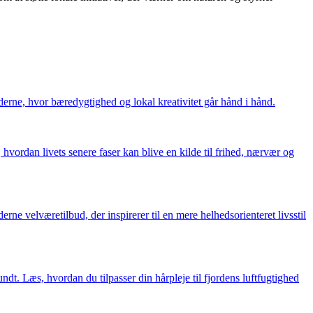
derne, hvor bæredygtighed og lokal kreativitet går hånd i hånd.
vordan livets senere faser kan blive en kilde til frihed, nærvær og
 velværetilbud, der inspirerer til en mere helhedsorienteret livsstil
dt. Læs, hvordan du tilpasser din hårpleje til fjordens luftfugtighed