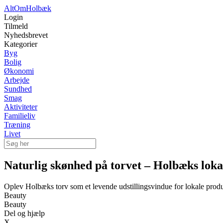
AltOm
Holbæk
Login
Tilmeld
Nyhedsbrevet
Kategorier
Byg
Bolig
Økonomi
Arbejde
Sundhed
Smag
Aktiviteter
Familieliv
Træning
Livet
Naturlig skønhed på torvet – Holbæks lok
Oplev Holbæks torv som et levende udstillingsvindue for lokale produc
Beauty
Beauty
Del og hjælp
X