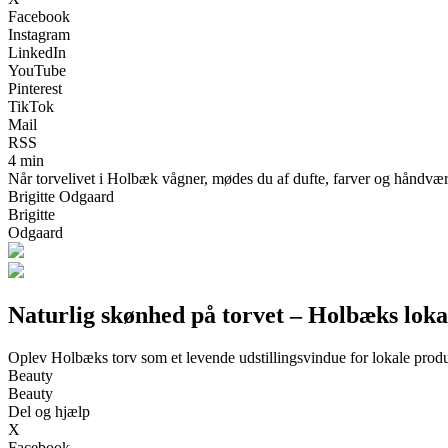
Facebook
Instagram
LinkedIn
YouTube
Pinterest
TikTok
Mail
RSS
4 min
Når torvelivet i Holbæk vågner, mødes du af dufte, farver og håndværk
Brigitte Odgaard
Brigitte
Odgaard
Naturlig skønhed på torvet – Holbæks lok
Oplev Holbæks torv som et levende udstillingsvindue for lokale produc
Beauty
Beauty
Del og hjælp
X
Facebook