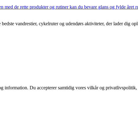
med de rette produkter og rutiner kan du bevare glans og fylde året run
dste vandrestier, cykelruter og udendørs aktiviteter, der lader dig opl
g information. Du accepterer samtidig vores vilkår og privatlivspolitik,