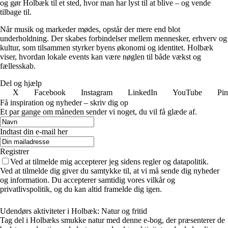
og gør Holbæk til et sted, hvor man har lyst til at blive – og vende
tilbage til.
Når musik og markeder mødes, opstår der mere end blot
underholdning. Der skabes forbindelser mellem mennesker, erhverv og
kultur, som tilsammen styrker byens økonomi og identitet. Holbæk
viser, hvordan lokale events kan være nøglen til både vækst og
fællesskab.
Del og hjælp
X
Facebook
Instagram
LinkedIn
YouTube
Pin
Få inspiration og nyheder – skriv dig op
Et par gange om måneden sender vi noget, du vil få glæde af.
Indtast din e-mail her
Registrer
Ved at tilmelde mig accepterer jeg sidens regler og datapolitik.
Ved at tilmelde dig giver du samtykke til, at vi må sende dig nyheder
og information. Du accepterer samtidig vores vilkår og
privatlivspolitik, og du kan altid framelde dig igen.
Udendørs aktiviteter i Holbæk: Natur og fritid
Tag del i Holbæks smukke natur med denne e-bog, der præsenterer de