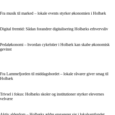
Fra musik til marked – lokale events styrker økonomien i Holbæk
Digital fremtid: Sådan forandrer digitalisering Holbæks erhvervsliv
Pedaløkonomi – hvordan cykelstier i Holbæk kan skabe økonomisk
gevinst
Fra Lammefjorden til middagsbordet – lokale råvarer giver smag til
Holbæk
Trivsel i fokus: Holbæks skoler og institutioner styrker elevernes
velvære
Aktiv alderdom – Holbæks ældre engagerer sig i lokalsamfundet