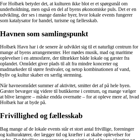
For Holbæk betyder det, at kulturen ikke blot er et spørgsmål om
underholdning, men også en del af byens økonomiske puls. Det er en
udvikling, der ses i mange danske byer, hvor lokale events fungerer
som katalysator for handel, turisme og fællesskab.
Havnen som samlingspunkt
Holbæk Havn har i de senere år udviklet sig til et naturligt centrum for
mange af byens arrangementer. Her mødes musik, mad og maritime
oplevelser i en atmosfære, der tiltrækker både lokale og gæster fra
oplandet. Området giver plads til alt fra mindre koncerter og
madmarkeder til større festivaler, og netop kombinationen af vand,
byliv og kultur skaber en særlig stemning.
Når havneområdet summer af aktivitet, smitter det af på hele byen.
Gæster bevæger sig videre til butikkerne i centrum, og mange vælger
at blive længere – måske endda overnatte – for at opleve mere af, hvad
Holbæk har at byde på.
Frivillighed og fællesskab
Bag mange af de lokale events står et stort antal frivillige, foreninger
og kulturaktører, der lægger tid og kræfter i at skabe oplevelser for