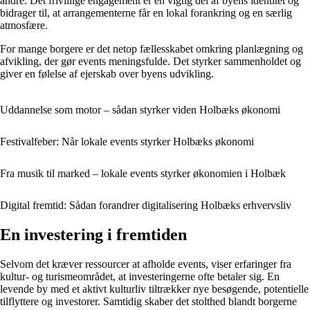
andre. Det frivillige engagement er en vigtig del af byens identitet og
bidrager til, at arrangementerne får en lokal forankring og en særlig
atmosfære.
For mange borgere er det netop fællesskabet omkring planlægning og
afvikling, der gør events meningsfulde. Det styrker sammenholdet og
giver en følelse af ejerskab over byens udvikling.
Uddannelse som motor – sådan styrker viden Holbæks økonomi
Festivalfeber: Når lokale events styrker Holbæks økonomi
Fra musik til marked – lokale events styrker økonomien i Holbæk
Digital fremtid: Sådan forandrer digitalisering Holbæks erhvervsliv
En investering i fremtiden
Selvom det kræver ressourcer at afholde events, viser erfaringer fra
kultur- og turismeområdet, at investeringerne ofte betaler sig. En
levende by med et aktivt kulturliv tiltrækker nye besøgende, potentielle
tilflyttere og investorer. Samtidig skaber det stolthed blandt borgerne