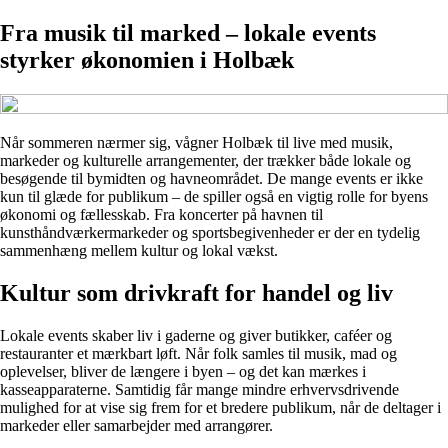
Fra musik til marked – lokale events
styrker økonomien i Holbæk
Når sommeren nærmer sig, vågner Holbæk til live med musik,
markeder og kulturelle arrangementer, der trækker både lokale og
besøgende til bymidten og havneområdet. De mange events er ikke
kun til glæde for publikum – de spiller også en vigtig rolle for byens
økonomi og fællesskab. Fra koncerter på havnen til
kunsthåndværkermarkeder og sportsbegivenheder er der en tydelig
sammenhæng mellem kultur og lokal vækst.
Kultur som drivkraft for handel og liv
Lokale events skaber liv i gaderne og giver butikker, caféer og
restauranter et mærkbart løft. Når folk samles til musik, mad og
oplevelser, bliver de længere i byen – og det kan mærkes i
kasseapparaterne. Samtidig får mange mindre erhvervsdrivende
mulighed for at vise sig frem for et bredere publikum, når de deltager i
markeder eller samarbejder med arrangører.